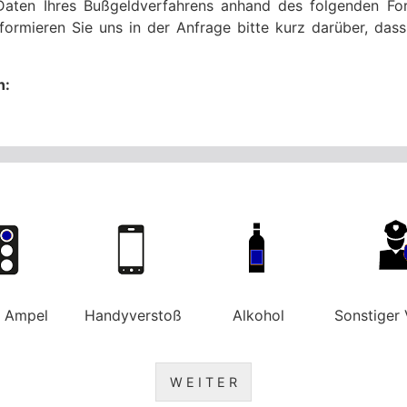
Daten Ihres Bußgeldverfahrens anhand des folgenden For
formieren Sie uns in der Anfrage bitte kurz darüber, da
n:
e Ampel
Handyverstoß
Alkohol
Sonstiger 
W E I T E R