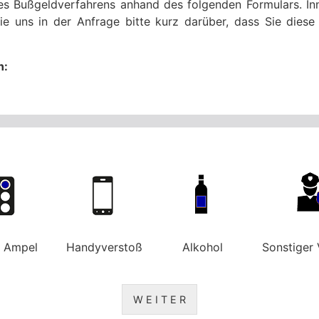
res Bußgeldverfahrens anhand des folgenden Formulars. Inn
ie uns in der Anfrage bitte kurz darüber, dass Sie die
n:
e Ampel
Handyverstoß
Alkohol
Sonstiger 
W E I T E R