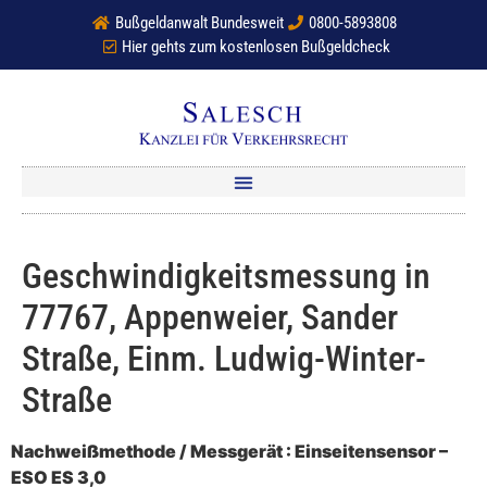
Bußgeldanwalt Bundesweit
0800-5893808
Hier gehts zum kostenlosen Bußgeldcheck
Geschwindigkeitsmessung in
77767, Appenweier, Sander
Straße, Einm. Ludwig-Winter-
Straße
Nachweißmethode / Messgerät : Einseitensensor –
ESO ES 3,0