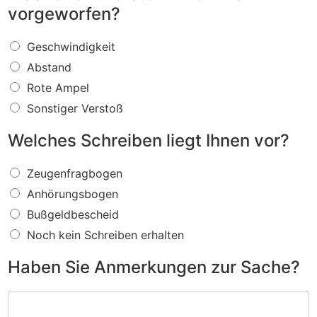
vorgeworfen?
W
Geschwindigkeit
a
Abstand
s
f
Rote Ampel
ü
Sonstiger Verstoß
r
e
Welches Schreiben liegt Ihnen vor?
i
n
W
V
Zeugenfragbogen
e
e
Anhörungsbogen
l
r
c
s
Bußgeldbescheid
h
t
Noch kein Schreiben erhalten
e
o
s
ß
Haben Sie Anmerkungen zur Sache?
S
w
c
i
H
h
r
a
r
d