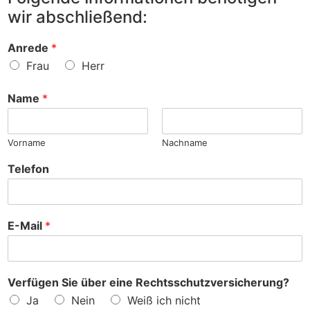
h
z
r
wir abschließend:
l
u
?
a
r
d
S
Anrede
*
e
a
Frau
Herr
n
c
h
Name
*
e
?
Vorname
Nachname
Telefon
E-Mail
*
Verfügen Sie über eine Rechtsschutzversicherung?
Ja
Nein
Weiß ich nicht