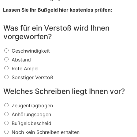
Lassen Sie Ihr Bußgeld hier kostenlos prüfen:
Was für ein Verstoß wird Ihnen
vorgeworfen?
W
Geschwindigkeit
a
Abstand
s
f
Rote Ampel
ü
Sonstiger Verstoß
r
e
Welches Schreiben liegt Ihnen vor?
i
n
W
V
Zeugenfragbogen
e
e
Anhörungsbogen
l
r
c
s
Bußgeldbescheid
h
t
Noch kein Schreiben erhalten
e
o