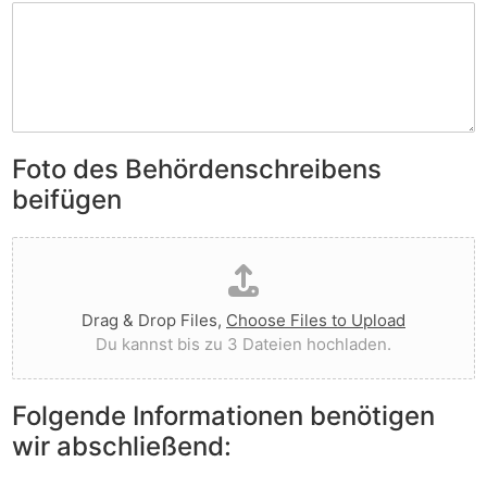
H
h
r
a
r
d
b
e
I
e
i
h
n
b
n
S
e
e
i
n
n
e
Foto des Behördenschreibens
l
v
A
i
o
beifügen
n
e
r
m
g
g
D
e
t
e
a
r
I
w
t
k
h
o
e
u
n
r
Drag & Drop Files,
Choose Files to Upload
i
n
e
f
Du kannst bis zu 3 Dateien hochladen.
h
g
n
e
o
e
v
n
c
n
o
?
Folgende Informationen benötigen
h
z
r
wir abschließend:
l
u
?
a
r
d