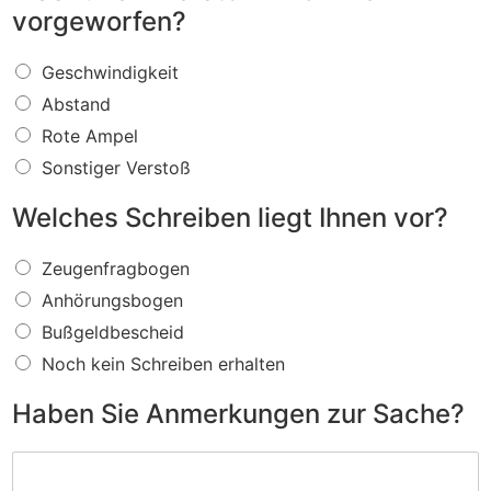
vorgeworfen?
W
Geschwindigkeit
a
Abstand
s
f
Rote Ampel
ü
Sonstiger Verstoß
r
e
Welches Schreiben liegt Ihnen vor?
i
n
W
V
Zeugenfragbogen
e
e
Anhörungsbogen
l
r
c
s
Bußgeldbescheid
h
t
Noch kein Schreiben erhalten
e
o
s
ß
Haben Sie Anmerkungen zur Sache?
S
w
c
i
H
h
r
a
r
d