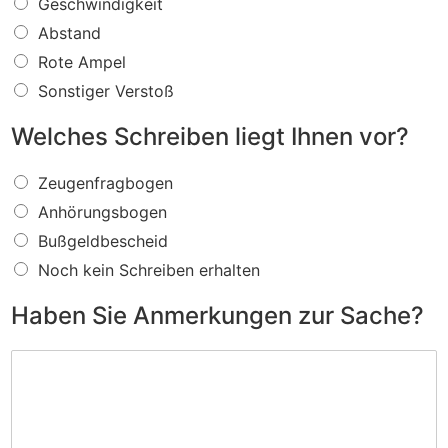
W
Geschwindigkeit
a
Abstand
s
f
Rote Ampel
ü
Sonstiger Verstoß
r
e
Welches Schreiben liegt Ihnen vor?
i
n
W
V
Zeugenfragbogen
e
e
Anhörungsbogen
l
r
c
s
Bußgeldbescheid
h
t
Noch kein Schreiben erhalten
e
o
s
ß
Haben Sie Anmerkungen zur Sache?
S
w
c
i
H
h
r
a
r
d
b
e
I
e
i
h
n
b
n