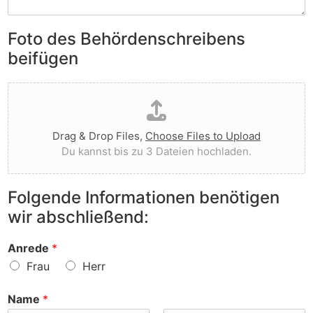
S
e
e
i
n
n
e
Foto des Behördenschreibens
l
v
A
i
o
beifügen
n
e
r
m
g
g
D
e
t
e
a
r
I
w
t
k
h
o
e
u
n
r
Drag & Drop Files,
Choose Files to Upload
i
n
e
f
Du kannst bis zu 3 Dateien hochladen.
h
g
n
e
o
e
v
n
c
n
o
?
Folgende Informationen benötigen
h
z
r
wir abschließend:
l
u
?
a
r
d
S
Anrede
*
e
a
Frau
Herr
n
c
h
Name
*
e