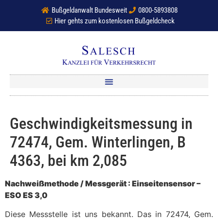
Bußgeldanwalt Bundesweit
0800-5893808
Hier gehts zum kostenlosen Bußgeldcheck
Geschwindigkeitsmessung in
72474, Gem. Winterlingen, B
4363, bei km 2,085
Nachweißmethode / Messgerät : Einseitensensor –
ESO ES 3,0
Diese Messstelle ist uns bekannt. Das in 72474, Gem.