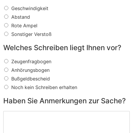
W
Geschwindigkeit
a
Abstand
s
f
Rote Ampel
ü
Sonstiger Verstoß
r
e
Welches Schreiben liegt Ihnen vor?
i
n
W
V
Zeugenfragbogen
e
e
Anhörungsbogen
l
r
c
s
Bußgeldbescheid
h
t
Noch kein Schreiben erhalten
e
o
s
ß
Haben Sie Anmerkungen zur Sache?
S
w
c
i
H
h
r
a
r
d
b
e
I
e
i
h