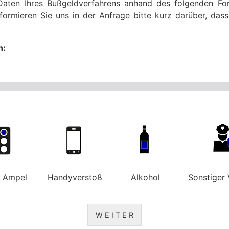
Daten Ihres Bußgeldverfahrens anhand des folgenden For
formieren Sie uns in der Anfrage bitte kurz darüber, da
n:
e Ampel
Handyverstoß
Alkohol
Sonstiger 
W E I T E R