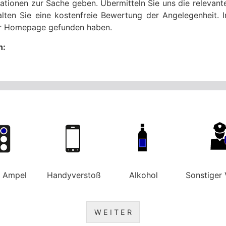
mationen zur Sache geben. Übermitteln Sie uns die releva
lten Sie eine kostenfreie Bewertung der Angelegenheit. I
rer Homepage gefunden haben.
n:
e Ampel
Handyverstoß
Alkohol
Sonstiger 
W E I T E R