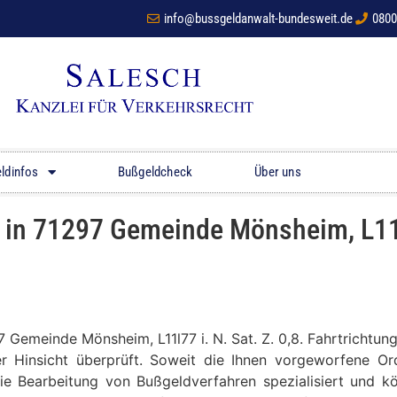
info@bussgeldanwalt-bundesweit.de
0800
ldinfos
Bußgeldcheck
Über uns
n 71297 Gemeinde Mönsheim, L11l77
97 Gemeinde Mönsheim, L11l77 i. N. Sat. Z. 0,8. Fahrtric
er Hinsicht überprüft. Soweit die Ihnen vorgeworfene Ord
die Bearbeitung von Bußgeldverfahren spezialisiert und 