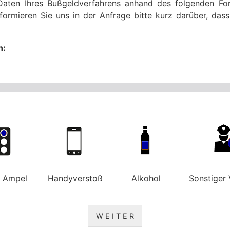
Daten Ihres Bußgeldverfahrens anhand des folgenden For
formieren Sie uns in der Anfrage bitte kurz darüber, da
n:
e Ampel
Handyverstoß
Alkohol
Sonstiger 
W E I T E R