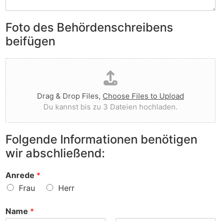
S
e
e
i
n
n
e
Foto des Behördenschreibens
l
v
A
i
o
beifügen
n
e
r
m
g
g
D
e
t
e
a
r
I
w
t
k
h
o
e
u
n
r
Drag & Drop Files,
Choose Files to Upload
i
n
e
f
Du kannst bis zu 3 Dateien hochladen.
h
g
n
e
o
e
v
n
c
n
o
?
Folgende Informationen benötigen
h
z
r
wir abschließend:
l
u
?
a
r
d
S
Anrede
*
e
a
Frau
Herr
n
c
h
Name
*
e