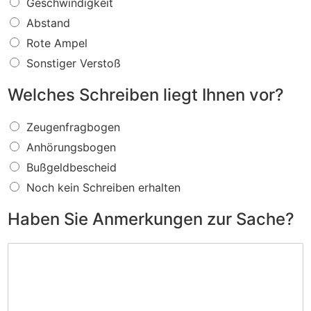
W
Geschwindigkeit
a
Abstand
s
f
Rote Ampel
ü
Sonstiger Verstoß
r
e
Welches Schreiben liegt Ihnen vor?
i
n
W
V
Zeugenfragbogen
e
e
Anhörungsbogen
l
r
c
s
Bußgeldbescheid
h
t
Noch kein Schreiben erhalten
e
o
s
ß
Haben Sie Anmerkungen zur Sache?
S
w
c
i
H
h
r
a
r
d
b
e
I
e
i
h
n
b
n