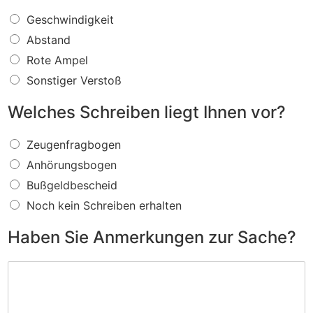
W
Geschwindigkeit
a
Abstand
s
f
Rote Ampel
ü
Sonstiger Verstoß
r
e
Welches Schreiben liegt Ihnen vor?
i
n
W
V
Zeugenfragbogen
e
e
Anhörungsbogen
l
r
c
s
Bußgeldbescheid
h
t
Noch kein Schreiben erhalten
e
o
s
ß
Haben Sie Anmerkungen zur Sache?
S
w
c
i
H
h
r
a
r
d
b
e
I
e
i
h