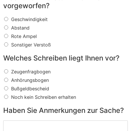
vorgeworfen?
W
Geschwindigkeit
a
Abstand
s
f
Rote Ampel
ü
Sonstiger Verstoß
r
e
Welches Schreiben liegt Ihnen vor?
i
n
W
V
Zeugenfragbogen
e
e
Anhörungsbogen
l
r
c
s
Bußgeldbescheid
h
t
Noch kein Schreiben erhalten
e
o
s
ß
Haben Sie Anmerkungen zur Sache?
S
w
c
i
H
h
r
a
r
d