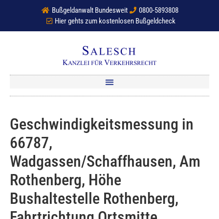
Bußgeldanwalt Bundesweit
0800-5893808
Hier gehts zum kostenlosen Bußgeldcheck
Geschwindigkeitsmessung in
66787,
Wadgassen/Schaffhausen, Am
Rothenberg, Höhe
Bushaltestelle Rothenberg,
Fahrtrichtung Ortsmitte