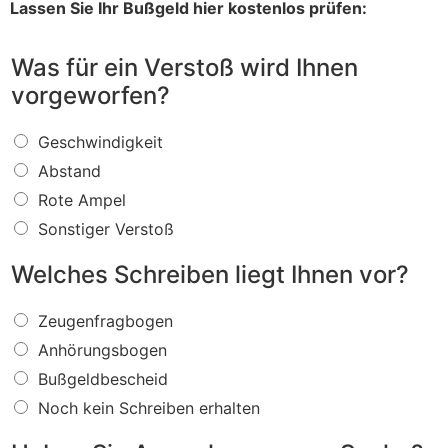
Lassen Sie Ihr Bußgeld hier kostenlos prüfen:
Was für ein Verstoß wird Ihnen
vorgeworfen?
W
Geschwindigkeit
a
Abstand
s
f
Rote Ampel
ü
Sonstiger Verstoß
r
e
Welches Schreiben liegt Ihnen vor?
i
n
W
V
Zeugenfragbogen
e
e
Anhörungsbogen
l
r
c
s
Bußgeldbescheid
h
t
Noch kein Schreiben erhalten
e
o
s
ß