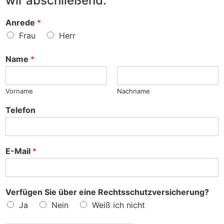
wir abschließend:
u
?
a
r
d
S
Anrede
*
e
a
Frau
Herr
n
c
h
Name
*
e
?
Vorname
Nachname
Telefon
E-Mail
*
Verfügen Sie über eine Rechtsschutzversicherung?
Ja
Nein
Weiß ich nicht