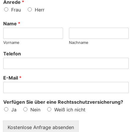
S
Anrede
*
e
a
Frau
Herr
n
c
h
Name
*
e
?
Vorname
Nachname
Telefon
E-Mail
*
Verfügen Sie über eine Rechtsschutzversicherung?
Ja
Nein
Weiß ich nicht
Kostenlose Anfrage absenden