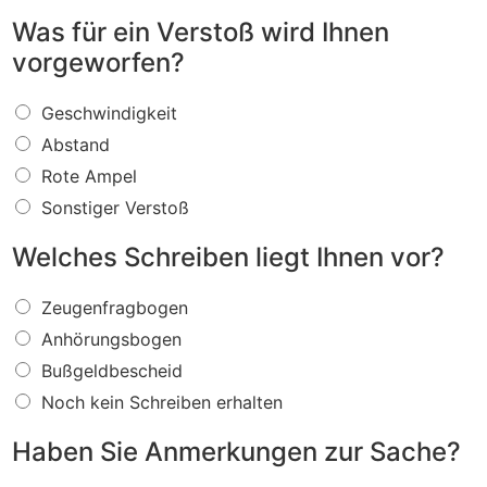
Was für ein Verstoß wird Ihnen
vorgeworfen?
W
Geschwindigkeit
a
Abstand
s
f
Rote Ampel
ü
Sonstiger Verstoß
r
e
Welches Schreiben liegt Ihnen vor?
i
n
W
V
Zeugenfragbogen
e
e
Anhörungsbogen
l
r
c
s
Bußgeldbescheid
h
t
Noch kein Schreiben erhalten
e
o
s
ß
Haben Sie Anmerkungen zur Sache?
S
w
c
i