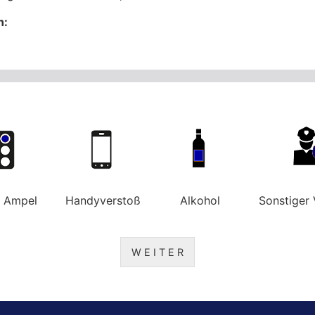
n:
e Ampel
Handyverstoß
Alkohol
Sonstiger 
W E I T E R