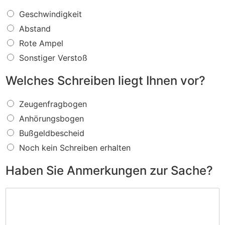
W
Geschwindigkeit
a
Abstand
s
f
Rote Ampel
ü
Sonstiger Verstoß
r
e
Welches Schreiben liegt Ihnen vor?
i
n
W
V
Zeugenfragbogen
e
e
Anhörungsbogen
l
r
c
s
Bußgeldbescheid
h
t
Noch kein Schreiben erhalten
e
o
s
ß
Haben Sie Anmerkungen zur Sache?
S
w
c
i
H
h
r
a
r
d
b
e
I
e
i
h