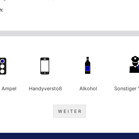
n:
e Ampel
Handyverstoß
Alkohol
Sonstiger 
W E I T E R