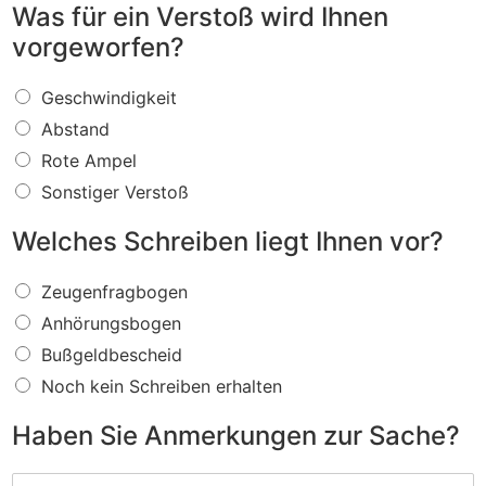
Was für ein Verstoß wird Ihnen
vorgeworfen?
W
Geschwindigkeit
a
Abstand
s
f
Rote Ampel
ü
Sonstiger Verstoß
r
e
Welches Schreiben liegt Ihnen vor?
i
n
W
V
Zeugenfragbogen
e
e
Anhörungsbogen
l
r
c
s
Bußgeldbescheid
h
t
Noch kein Schreiben erhalten
e
o
s
ß
Haben Sie Anmerkungen zur Sache?
S
w
c
i
H
h
r