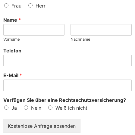
e
a
Frau
Herr
n
c
h
Name
*
e
?
Vorname
Nachname
Telefon
E-Mail
*
Verfügen Sie über eine Rechtsschutzversicherung?
Ja
Nein
Weiß ich nicht
Kostenlose Anfrage absenden