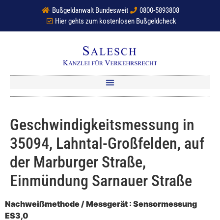
Bußgeldanwalt Bundesweit
0800-5893808
Hier gehts zum kostenlosen Bußgeldcheck
Geschwindigkeitsmessung in
35094, Lahntal-Großfelden, auf
der Marburger Straße,
Einmündung Sarnauer Straße
Nachweißmethode / Messgerät : Sensormessung
ES3,0