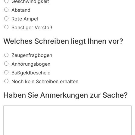
W
Geschwindigkeit
a
Abstand
s
f
Rote Ampel
ü
Sonstiger Verstoß
r
e
Welches Schreiben liegt Ihnen vor?
i
n
W
V
Zeugenfragbogen
e
e
Anhörungsbogen
l
r
c
s
Bußgeldbescheid
h
t
Noch kein Schreiben erhalten
e
o
s
ß
Haben Sie Anmerkungen zur Sache?
S
w
c
i
H
h
r
a
r
d
b
e
I
e
i
h
n
b
n