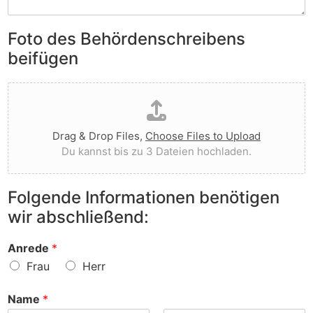
S
e
e
i
n
n
e
Foto des Behördenschreibens
l
v
A
i
o
beifügen
n
e
r
m
g
g
D
e
t
e
a
r
I
w
t
k
h
o
e
u
n
r
Drag & Drop Files,
Choose Files to Upload
i
n
e
f
Du kannst bis zu 3 Dateien hochladen.
h
g
n
e
o
e
v
n
c
n
o
?
Folgende Informationen benötigen
h
z
r
wir abschließend:
l
u
?
a
r
d
S
Anrede
*
e
a
Frau
Herr
n
c
h
Name
*
e