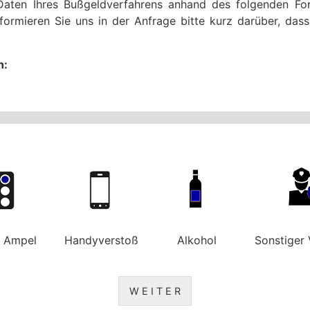
Daten Ihres Bußgeldverfahrens anhand des folgenden For
formieren Sie uns in der Anfrage bitte kurz darüber, da
n:
e Ampel
Handyverstoß
Alkohol
Sonstiger 
W E I T E R