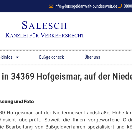
info@bussgeldanwalt-bundesweit.de
0800
ldinfos
Bußgeldcheck
Über uns
n 34369 Hofgeismar, auf der Nied
sung und Foto
4369 Hofgeismar, auf der Niedermeiser Landstraße, Höhe 
Hinsicht überprüft. Soweit die Ihnen vorgeworfene Ordn
die Bearbeitung von Bußgeldverfahren spezialisiert und 