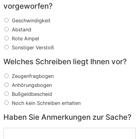
vorgeworfen?
W
Geschwindigkeit
a
Abstand
s
f
Rote Ampel
ü
Sonstiger Verstoß
r
e
Welches Schreiben liegt Ihnen vor?
i
n
W
V
Zeugenfragbogen
e
e
Anhörungsbogen
l
r
c
s
Bußgeldbescheid
h
t
Noch kein Schreiben erhalten
e
o
s
ß
Haben Sie Anmerkungen zur Sache?
S
w
c
i
H
h
r
a
r
d