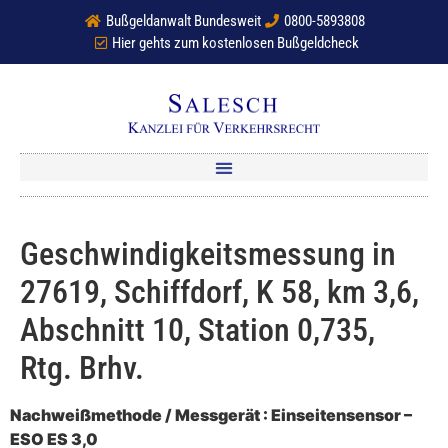
Bußgeldanwalt Bundesweit
0800-5893808
Hier gehts zum kostenlosen Bußgeldcheck
Geschwindigkeitsmessung in
27619, Schiffdorf, K 58, km 3,6,
Abschnitt 10, Station 0,735,
Rtg. Brhv.
Nachweißmethode / Messgerät : Einseitensensor –
ESO ES 3,0