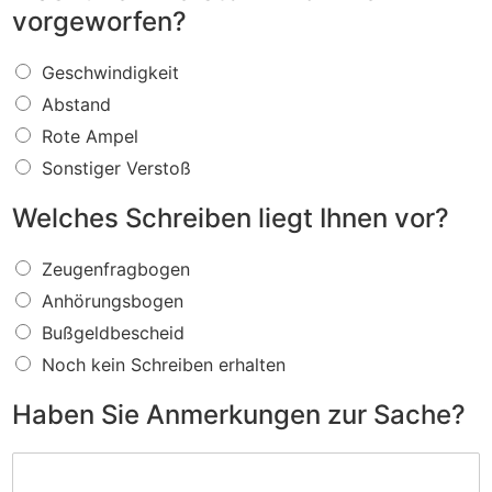
vorgeworfen?
W
Geschwindigkeit
a
Abstand
s
f
Rote Ampel
ü
Sonstiger Verstoß
r
e
Welches Schreiben liegt Ihnen vor?
i
n
W
V
Zeugenfragbogen
e
e
Anhörungsbogen
l
r
c
s
Bußgeldbescheid
h
t
Noch kein Schreiben erhalten
e
o
s
ß
Haben Sie Anmerkungen zur Sache?
S
w
c
i
H
h
r
a
r
d