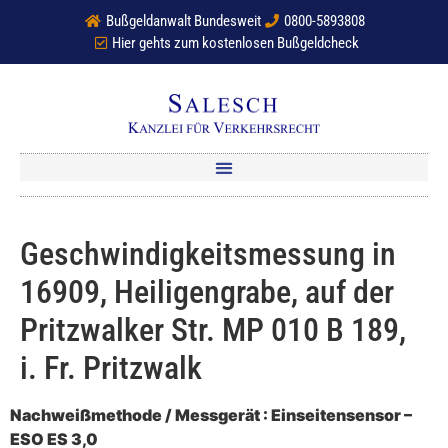
Bußgeldanwalt Bundesweit
0800-5893808
Hier gehts zum kostenlosen Bußgeldcheck
Geschwindigkeitsmessung in
16909, Heiligengrabe, auf der
Pritzwalker Str. MP 010 B 189,
i. Fr. Pritzwalk
Nachweißmethode / Messgerät : Einseitensensor –
ESO ES 3,0