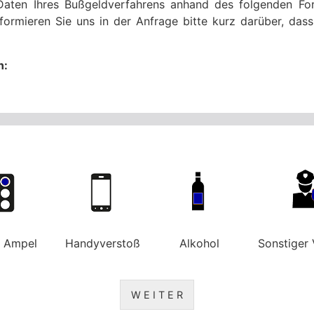
Daten Ihres Bußgeldverfahrens anhand des folgenden For
formieren Sie uns in der Anfrage bitte kurz darüber, da
n:
e Ampel
Handyverstoß
Alkohol
Sonstiger 
W E I T E R