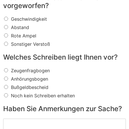
vorgeworfen?
W
Geschwindigkeit
a
Abstand
s
f
Rote Ampel
ü
Sonstiger Verstoß
r
e
Welches Schreiben liegt Ihnen vor?
i
n
W
V
Zeugenfragbogen
e
e
Anhörungsbogen
l
r
c
s
Bußgeldbescheid
h
t
Noch kein Schreiben erhalten
e
o
s
ß
Haben Sie Anmerkungen zur Sache?
S
w
c
i
H
h
r
a
r
d