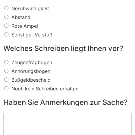
W
Geschwindigkeit
a
Abstand
s
f
Rote Ampel
ü
Sonstiger Verstoß
r
e
Welches Schreiben liegt Ihnen vor?
i
n
W
V
Zeugenfragbogen
e
e
Anhörungsbogen
l
r
c
s
Bußgeldbescheid
h
t
Noch kein Schreiben erhalten
e
o
s
ß
Haben Sie Anmerkungen zur Sache?
S
w
c
i
H
h
r
a
r
d
b
e
I
e
i
h