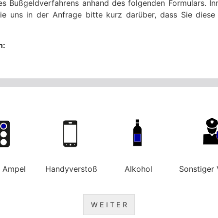
res Bußgeldverfahrens anhand des folgenden Formulars. Inn
ie uns in der Anfrage bitte kurz darüber, dass Sie die
n:
e Ampel
Handyverstoß
Alkohol
Sonstiger 
W E I T E R