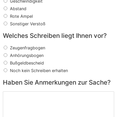
W
Geschwindigkeit
a
Abstand
s
f
Rote Ampel
ü
Sonstiger Verstoß
r
e
Welches Schreiben liegt Ihnen vor?
i
n
W
V
Zeugenfragbogen
e
e
Anhörungsbogen
l
r
c
s
Bußgeldbescheid
h
t
Noch kein Schreiben erhalten
e
o
s
ß
Haben Sie Anmerkungen zur Sache?
S
w
c
i
H
h
r
a
r
d
b
e
I
e
i
h
n
b
n