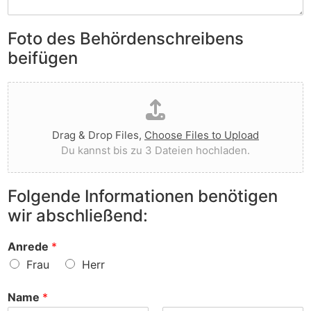
S
e
e
i
n
n
e
Foto des Behördenschreibens
l
v
A
i
o
beifügen
n
e
r
m
g
g
D
e
t
e
a
r
I
w
t
k
h
o
e
u
n
r
Drag & Drop Files,
Choose Files to Upload
i
n
e
f
Du kannst bis zu 3 Dateien hochladen.
h
g
n
e
o
e
v
n
c
n
o
?
Folgende Informationen benötigen
h
z
r
wir abschließend:
l
u
?
a
r
d
S
Anrede
*
e
a
Frau
Herr
n
c
h
Name
*
e