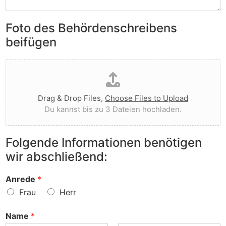
S
e
e
i
n
n
e
Foto des Behördenschreibens
l
v
A
i
o
beifügen
n
e
r
m
g
g
D
e
t
e
a
r
I
w
t
k
h
o
e
u
n
r
Drag & Drop Files,
Choose Files to Upload
i
n
e
f
Du kannst bis zu 3 Dateien hochladen.
h
g
n
e
o
e
v
n
c
n
o
?
Folgende Informationen benötigen
h
z
r
wir abschließend:
l
u
?
a
r
d
S
Anrede
*
e
a
Frau
Herr
n
c
h
Name
*
e