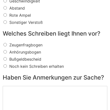
W
Geschwindigkeit
a
Abstand
s
f
Rote Ampel
ü
Sonstiger Verstoß
r
e
Welches Schreiben liegt Ihnen vor?
i
n
W
V
Zeugenfragbogen
e
e
Anhörungsbogen
l
r
c
s
Bußgeldbescheid
h
t
Noch kein Schreiben erhalten
e
o
s
ß
Haben Sie Anmerkungen zur Sache?
S
w
c
i
H
h
r
a
r
d
b
e
I
e
i
h
n
b
n