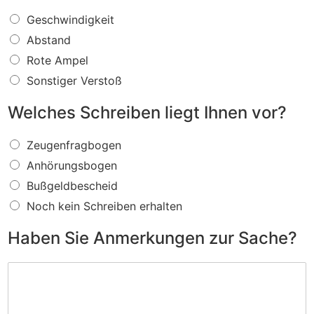
W
Geschwindigkeit
a
Abstand
s
f
Rote Ampel
ü
Sonstiger Verstoß
r
e
Welches Schreiben liegt Ihnen vor?
i
n
W
V
Zeugenfragbogen
e
e
Anhörungsbogen
l
r
c
s
Bußgeldbescheid
h
t
Noch kein Schreiben erhalten
e
o
s
ß
Haben Sie Anmerkungen zur Sache?
S
w
c
i
H
h
r
a
r
d
b
e
I
e
i
h