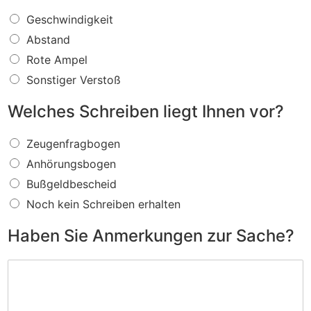
W
Geschwindigkeit
a
Abstand
s
f
Rote Ampel
ü
Sonstiger Verstoß
r
e
Welches Schreiben liegt Ihnen vor?
i
n
W
V
Zeugenfragbogen
e
e
Anhörungsbogen
l
r
c
s
Bußgeldbescheid
h
t
Noch kein Schreiben erhalten
e
o
s
ß
Haben Sie Anmerkungen zur Sache?
S
w
c
i
H
h
r
a
r
d
b
e
I
e
i
h