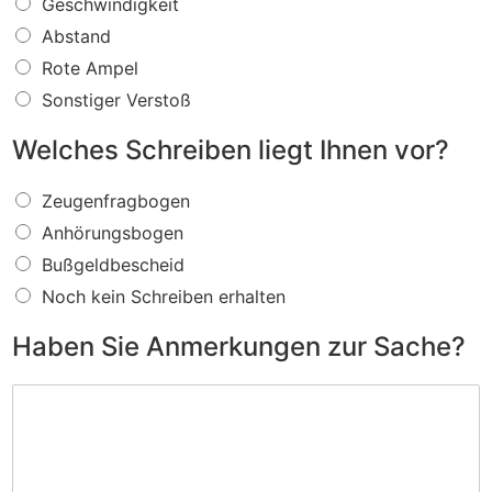
W
Geschwindigkeit
a
Abstand
s
f
Rote Ampel
ü
Sonstiger Verstoß
r
e
Welches Schreiben liegt Ihnen vor?
i
n
W
V
Zeugenfragbogen
e
e
Anhörungsbogen
l
r
c
s
Bußgeldbescheid
h
t
Noch kein Schreiben erhalten
e
o
s
ß
Haben Sie Anmerkungen zur Sache?
S
w
c
i
H
h
r
a
r
d
b
e
I
e
i
h
n
b
n