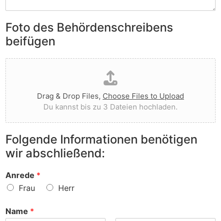
S
e
e
i
n
n
e
Foto des Behördenschreibens
l
v
A
i
o
beifügen
n
e
r
m
g
g
D
e
t
e
a
r
I
w
t
k
h
o
e
u
n
r
Drag & Drop Files,
Choose Files to Upload
i
n
e
f
Du kannst bis zu 3 Dateien hochladen.
h
g
n
e
o
e
v
n
c
n
o
?
Folgende Informationen benötigen
h
z
r
wir abschließend:
l
u
?
a
r
d
S
Anrede
*
e
a
Frau
Herr
n
c
h
Name
*
e