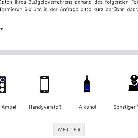
Daten Ihres Bußgeldverfahrens anhand des folgenden For
formieren Sie uns in der Anfrage bitte kurz darüber, da
n:
e Ampel
Handyverstoß
Alkohol
Sonstiger 
W E I T E R