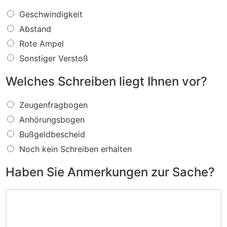
W
Geschwindigkeit
a
Abstand
s
f
Rote Ampel
ü
Sonstiger Verstoß
r
e
Welches Schreiben liegt Ihnen vor?
i
n
W
V
Zeugenfragbogen
e
e
Anhörungsbogen
l
r
c
s
Bußgeldbescheid
h
t
Noch kein Schreiben erhalten
e
o
s
ß
Haben Sie Anmerkungen zur Sache?
S
w
c
i
H
h
r
a
r
d
b
e
I
e
i
h