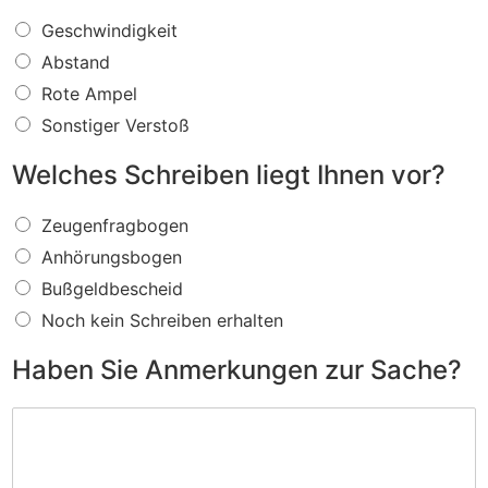
W
Geschwindigkeit
a
Abstand
s
f
Rote Ampel
ü
Sonstiger Verstoß
r
e
Welches Schreiben liegt Ihnen vor?
i
n
W
V
Zeugenfragbogen
e
e
Anhörungsbogen
l
r
c
s
Bußgeldbescheid
h
t
Noch kein Schreiben erhalten
e
o
s
ß
Haben Sie Anmerkungen zur Sache?
S
w
c
i
H
h
r
a
r
d
b
e
I
e
i
h