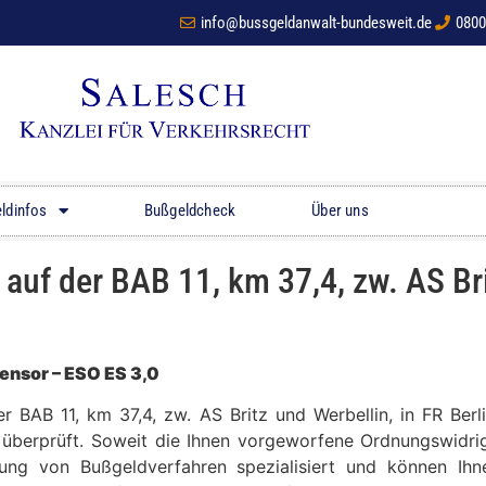
info@bussgeldanwalt-bundesweit.de
0800
ldinfos
Bußgeldcheck
Über uns
f der BAB 11, km 37,4, zw. AS Brit
ensor – ESO ES 3,0
er BAB 11, km 37,4, zw. AS Britz und Werbellin, in FR B
t überprüft. Soweit die Ihnen vorgeworfene Ordnungswidrig
tung von Bußgeldverfahren spezialisiert und können Ih