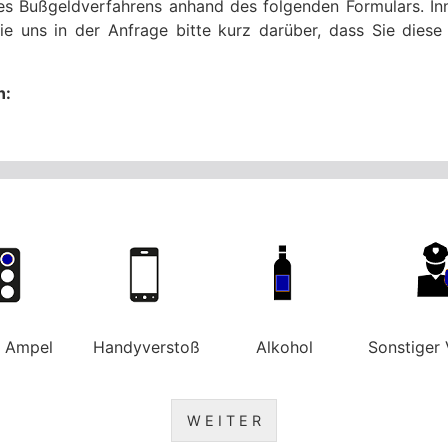
res Bußgeldverfahrens anhand des folgenden Formulars. Inn
ie uns in der Anfrage bitte kurz darüber, dass Sie die
n:
e Ampel
Handyverstoß
Alkohol
Sonstiger 
W E I T E R