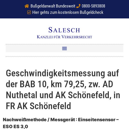
Bußgeldanwalt Bundesweit
0800-5893808
Hier gehts zum kostenlosen Bußgeldcheck
Geschwindigkeitsmessung auf
der BAB 10, km 79,25, zw. AD
Nuthetal und AK Schönefeld, in
FR AK Schönefeld
Nachweißmethode / Messgerät : Einseitensensor –
ESO ES 3,0