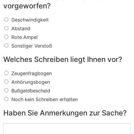
vorgeworfen?
W
Geschwindigkeit
a
Abstand
s
f
Rote Ampel
ü
Sonstiger Verstoß
r
e
Welches Schreiben liegt Ihnen vor?
i
n
W
V
Zeugenfragbogen
e
e
Anhörungsbogen
l
r
c
s
Bußgeldbescheid
h
t
Noch kein Schreiben erhalten
e
o
s
ß
Haben Sie Anmerkungen zur Sache?
S
w
c
i
H
h
r
a
r
d