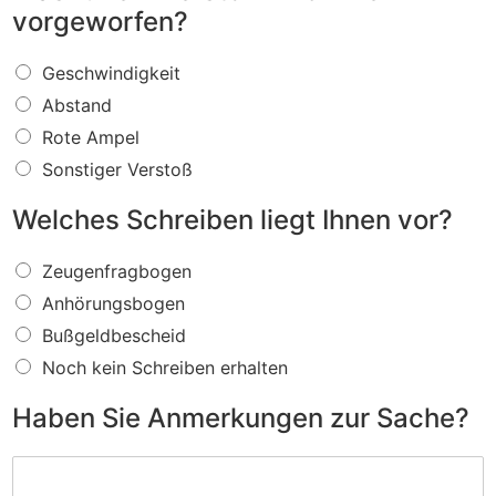
vorgeworfen?
W
Geschwindigkeit
a
Abstand
s
f
Rote Ampel
ü
Sonstiger Verstoß
r
e
Welches Schreiben liegt Ihnen vor?
i
n
W
V
Zeugenfragbogen
e
e
Anhörungsbogen
l
r
c
s
Bußgeldbescheid
h
t
Noch kein Schreiben erhalten
e
o
s
ß
Haben Sie Anmerkungen zur Sache?
S
w
c
i
H
h
r
a
r
d