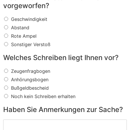
vorgeworfen?
W
Geschwindigkeit
a
Abstand
s
f
Rote Ampel
ü
Sonstiger Verstoß
r
e
Welches Schreiben liegt Ihnen vor?
i
n
W
V
Zeugenfragbogen
e
e
Anhörungsbogen
l
r
c
s
Bußgeldbescheid
h
t
Noch kein Schreiben erhalten
e
o
s
ß
Haben Sie Anmerkungen zur Sache?
S
w
c
i
H
h
r
a
r
d