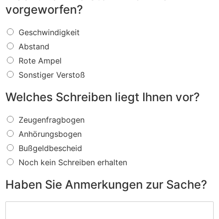
vorgeworfen?
W
Geschwindigkeit
a
Abstand
s
f
Rote Ampel
ü
Sonstiger Verstoß
r
e
Welches Schreiben liegt Ihnen vor?
i
n
W
V
Zeugenfragbogen
e
e
Anhörungsbogen
l
r
c
s
Bußgeldbescheid
h
t
Noch kein Schreiben erhalten
e
o
s
ß
Haben Sie Anmerkungen zur Sache?
S
w
c
i
H
h
r
a
r
d