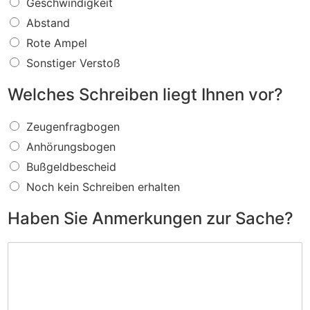
W
Geschwindigkeit
a
Abstand
s
f
Rote Ampel
ü
Sonstiger Verstoß
r
e
Welches Schreiben liegt Ihnen vor?
i
n
W
V
Zeugenfragbogen
e
e
Anhörungsbogen
l
r
c
s
Bußgeldbescheid
h
t
Noch kein Schreiben erhalten
e
o
s
ß
Haben Sie Anmerkungen zur Sache?
S
w
c
i
H
h
r
a
r
d
b
e
I
e
i
h
n
b
n