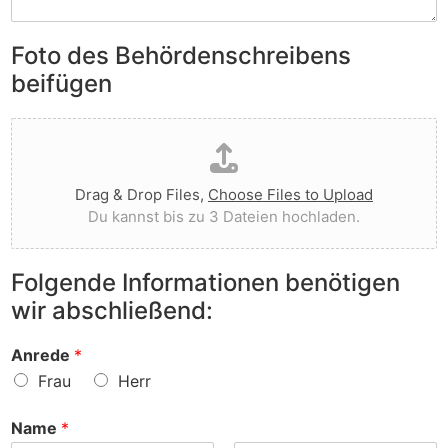
S
e
e
i
n
n
e
Foto des Behördenschreibens
l
v
A
i
o
beifügen
n
e
r
m
g
g
D
e
t
e
a
r
I
w
t
k
h
o
e
u
n
r
Drag & Drop Files,
Choose Files to Upload
i
n
e
f
Du kannst bis zu 3 Dateien hochladen.
h
g
n
e
o
e
v
n
c
n
o
?
Folgende Informationen benötigen
h
z
r
wir abschließend:
l
u
?
a
r
d
S
Anrede
*
e
a
Frau
Herr
n
c
h
Name
*
e