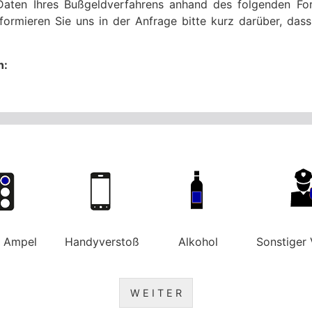
Daten Ihres Bußgeldverfahrens anhand des folgenden For
formieren Sie uns in der Anfrage bitte kurz darüber, da
n:
e Ampel
Handyverstoß
Alkohol
Sonstiger 
W E I T E R