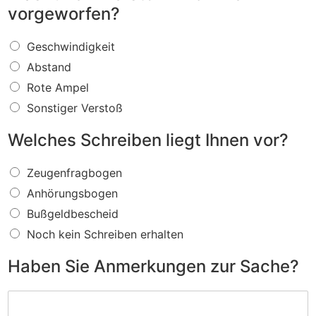
vorgeworfen?
W
Geschwindigkeit
a
Abstand
s
f
Rote Ampel
ü
Sonstiger Verstoß
r
e
Welches Schreiben liegt Ihnen vor?
i
n
W
V
Zeugenfragbogen
e
e
Anhörungsbogen
l
r
c
s
Bußgeldbescheid
h
t
Noch kein Schreiben erhalten
e
o
s
ß
Haben Sie Anmerkungen zur Sache?
S
w
c
i
H
h
r
a
r
d