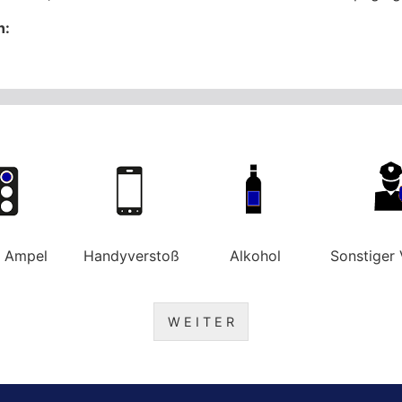
n:
e Ampel
Handyverstoß
Alkohol
Sonstiger 
W E I T E R