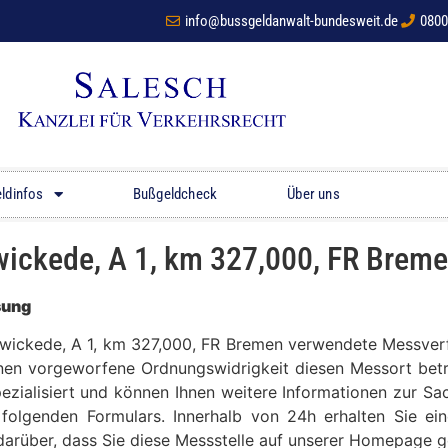
info@bussgeldanwalt-bundesweit.de
0800
ldinfos
Bußgeldcheck
Über uns
ickede, A 1, km 327,000, FR Brem
sung
lzwickede, A 1, km 327,000, FR Bremen verwendete Messverf
hnen vorgeworfene Ordnungswidrigkeit diesen Messort betrif
zialisiert und können Ihnen weitere Informationen zur Sa
folgenden Formulars. Innerhalb von 24h erhalten Sie ein
z darüber, dass Sie diese Messstelle auf unserer Homepage 