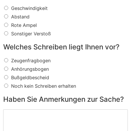
W
Geschwindigkeit
a
Abstand
s
f
Rote Ampel
ü
Sonstiger Verstoß
r
e
Welches Schreiben liegt Ihnen vor?
i
n
W
V
Zeugenfragbogen
e
e
Anhörungsbogen
l
r
c
s
Bußgeldbescheid
h
t
Noch kein Schreiben erhalten
e
o
s
ß
Haben Sie Anmerkungen zur Sache?
S
w
c
i
H
h
r
a
r
d
b
e
I
e
i
h